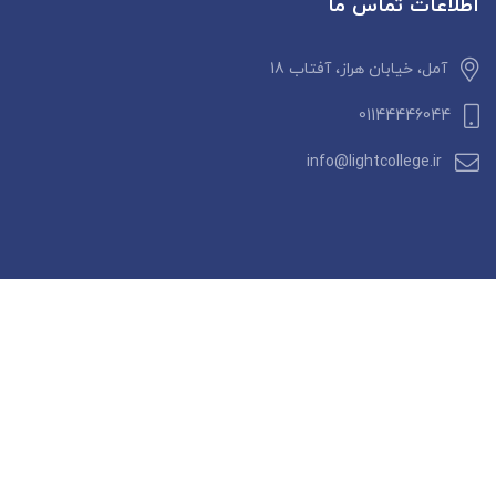
اطلاعات تماس ما
آمل، خیابان هراز، آفتاب 18
01144446044
info@lightcollege.ir