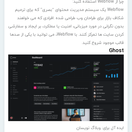
چرا از Webflow استفاده کنید:
Webflow یک سیستم مدیریت محتوای “بصری” که برای ترمیم
شکاف بازار برای طراحان وب طراحی شده .افرادی که می خواهند
بدون نگرانی در مورد میزبانی، امنیت یا عملکرد، بر ایجاد و سفارشی
کردن سایت ها تمرکز کنند. با Webflow، می توانید با یکی از صدها
قالب موجود شروع کنید.
Ghost
ایده آل برای: وبلاگ نویسان