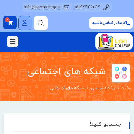
info@lightcollege.ir
01144446044
0
با ما در تماس باشید
شبکه های اجتماعی
خانه
برنامه نویسی
شبکه های اجتماعی
جستجو کنید!