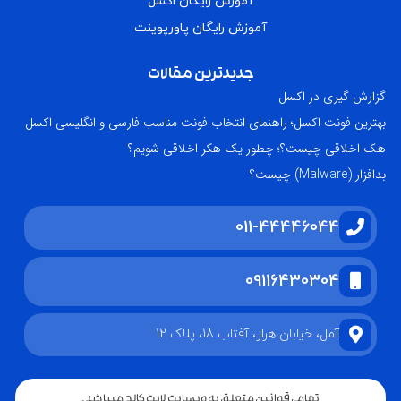
آموزش رایگان اکسل
آموزش رایگان پاورپوینت
جدیدترین مقالات
گزارش گیری در اکسل
بهترین فونت اکسل؛ راهنمای انتخاب فونت مناسب فارسی و انگلیسی اکسل
هک اخلاقی چیست؟؛ چطور یک هکر اخلاقی شویم؟
بدافزار (Malware) چیست؟
011-44446044
09116430304
آمل، خیابان هراز، آفتاب 18، پلاک 12
تمامی قوانین متعلق به وبسایت لایت کالج میباشد.