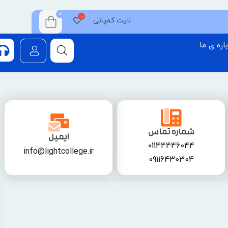
0
لایت کمپانی
اره ی ما
شماره تماس
ایمیل
01144446044
info@lightcollege.ir
09116430304