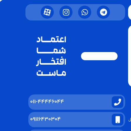
011-44446044
09116430304
ل