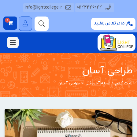
info@lightcollege.ir
01144446044
0
با ما در تماس باشید
طراحی آسان
لایت کالج
مجله آموزشی
طراحی آسان