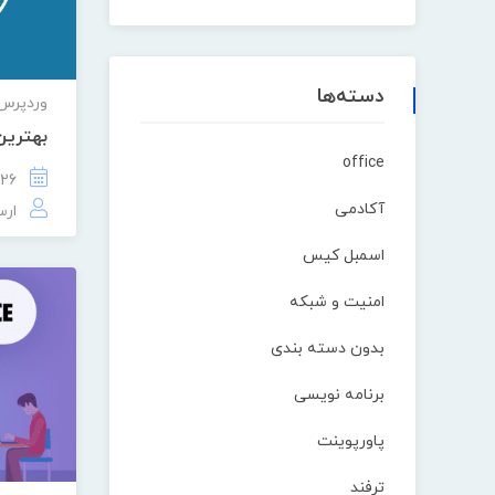
دسته‌ها
وردپرس
بهترین
office
26 تیر 1401
آکادمی
ارس
اسمبل کیس
امنیت و شبکه
بدون دسته بندی
برنامه نویسی
پاورپوینت
ترفند