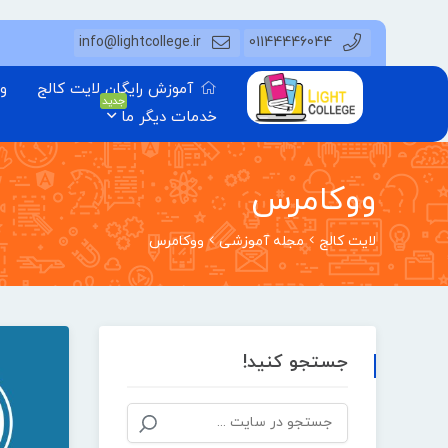
info@lightcollege.ir
01144446044
آموزش رایگان لایت کالج
وب
جدید
خدمات دیگر ما
ووکامرس
لایت کالج
مجله آموزشی
ووکامرس
جستجو کنید!