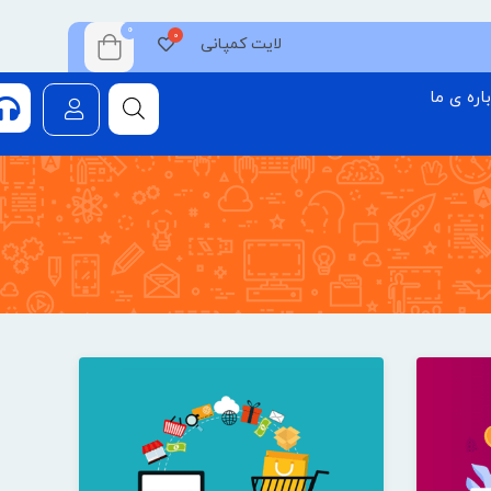
0
لایت کمپانی
اره ی ما