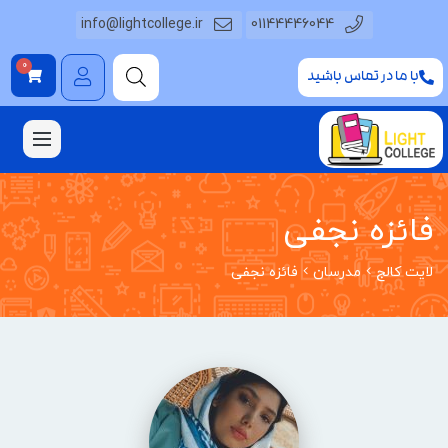
info@lightcollege.ir
01144446044
0
با ما در تماس باشید
فائزه نجفی
لایت کالج
مدرسان
فائزه نجفی