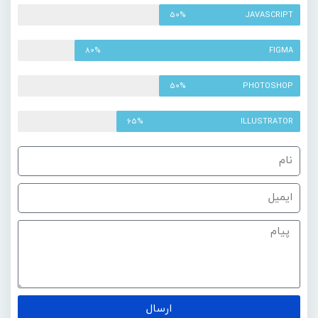
50%
JAVASCRIPT
80%
FIGMA
50%
PHOTOSHOP
65%
ILLUSTRATOR
ارسال