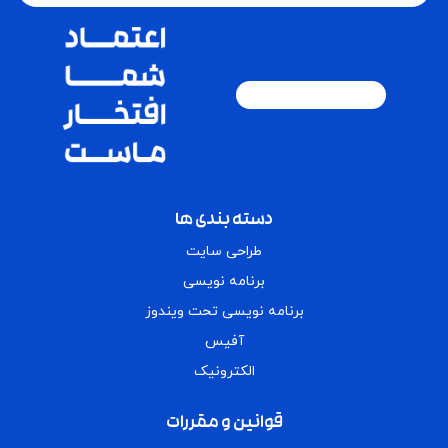
آموزش فتوشاپ فشرده؛ مناسب افراد مبتدی برای
یادگیری از پایه
با دوره فتوشاپ مقدماتی، بدون هیچ پیش‌نیازی وارد
دنیای طراحی شوید و در کوتاه‌ترین زمان یاد بگیرید
چگونه تصاویر ساده را به آثار حرفه‌ای تبدیل کنید. این
دسته بندی ها
دوره مخصوص افرادی است که می‌خواهند از صفر
2
فتوشاپ را یاد بگیرند و خیلی زود وارد بازار کار شوند.
طراحی سایت
26
1,190,000
398,000 تومان
برنامه نویسی
برنامه نویسی تحت ویندوز
آفیس
الکترونیک
قوانین و مقررات