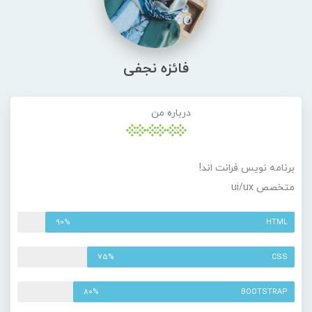
فائزه نجفی
درباره من
برنامه نویس فرانت اند!
متخصص ui/ux
90%
HTML
75%
CSS
80%
BOOTSTRAP