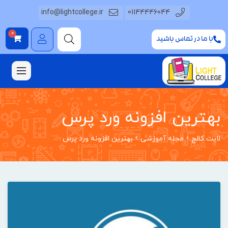
info@lightcollege.ir
01144446044
0
با ما در تماس باشید
بهترین افزونه ورد پرس
لایت کالج
مجله آموزشی
بهترین افزونه ورد پرس