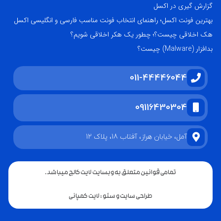
گزارش گیری در اکسل
بهترین فونت اکسل؛ راهنمای انتخاب فونت مناسب فارسی و انگلیسی اکسل
هک اخلاقی چیست؟؛ چطور یک هکر اخلاقی شویم؟
بدافزار (Malware) چیست؟
011-44446044
09116430304
آمل، خیابان هراز، آفتاب 18، پلاک 12
تمامی قوانین متعلق به وبسایت لایت کالج میباشد.
طراحی سایت و سئو : لایت کمپانی