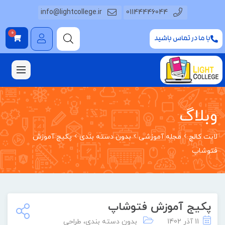
info@lightcollege.ir
01144446044
0
با ما در تماس باشید
وبلاگ
لایت کالج
مجله آموزشی
بدون دسته بندی
پکیج آموزش
فتوشاپ
پکیج آموزش فتوشاپ
11 آذر 1402
بدون دسته بندی
،
طراحی