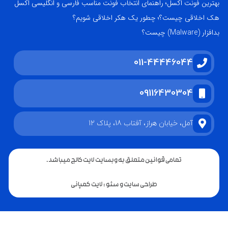
بهترین فونت اکسل؛ راهنمای انتخاب فونت مناسب فارسی و انگلیسی اکسل
هک اخلاقی چیست؟؛ چطور یک هکر اخلاقی شویم؟
بدافزار (Malware) چیست؟
011-44446044
09116430304
آمل، خیابان هراز، آفتاب 18، پلاک 12
تمامی قوانین متعلق به وبسایت لایت کالج میباشد.
طراحی سایت و سئو : لایت کمپانی