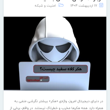
17 اردیبهشت 1404
امنیت و شبکه
در دنیای دیجیتال امروز، واژه‌ی «هکر» بیشتر نگرشی منفی به
همراه دارد. همه‌ هکرها مخرب و خطرناک نیستند. در واقع، برخی از