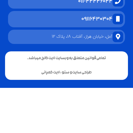
011-44446044
09116430304
آمل، خیابان هراز، آفتاب 18، پلاک 12
تمامی قوانین متعلق به وبسایت لایت کالج میباشد.
طراحی سایت و سئو : لایت کمپانی