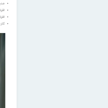
مدی
افرا
افر
کار