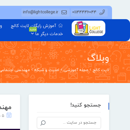
info@lightcollege.ir
01144446044
آموزش رایگان لایت کالج
وب
جدید
خدمات دیگر ما
وبلاگ
لایت کالج
مجله آموزشی
امنیت و شبکه
مهندسی اجتماعی 
جستجو کنید!
مهند
5 خرداد 1404