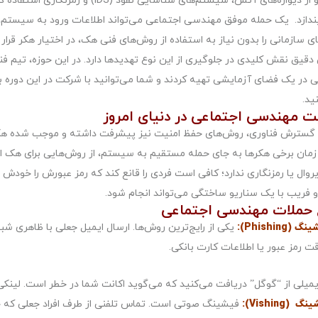
باشند و از دیواره‌های آتش، سیستم‌های 
ندازد. یک حمله موفق مهندسی اجتماعی می‌تواند اطلاعات ورود به سیستم،
 سازمانی را بدون نیاز به استفاده از روش‌های فنی هک، در اختیار هکر قرار
دقیق نقش کلیدی در جلوگیری از این نوع تهدیدها دارد. در این حوزه، تیم فن
 در یک فضای آزمایشی تهیه کردند و شما می‌توانید با شرکت در این دوره ب
ید.
ت مهندسی اجتماعی در دنیای امروز
ر گسترش فناوری، روش‌های حفظ امنیت نیز پیشرفت داشته و موجب شده هکرها
 زمان برخی هکرها به جای حمله مستقیم به سیستم، از روش‌هایی برای هک از 
وال یا رمزنگاری ندارد؛ کافی است فردی را قانع کند که رمز عبورش را خودش در ا
 فریب با یک سناریو ساختگی می‌تواند انجام شود.
ع حملات مهندسی اجتماعی
 (Phishing):
یکی از رایج‌ترین روش‌ها. ارسال ایمیل جعلی با ظاهری ش
ت رمز عبور یا اطلاعات کارت بانکی.
ایمیلی از “گوگل” دریافت می‌کنید که می‌گوید اکانت شما در خطر است. لینکی
گ (Vishing):
فیشینگ صوتی است. تماس تلفنی از طرف افراد جعلی که خو