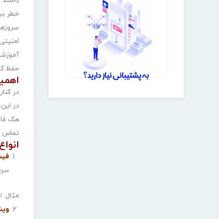
خطر بی
سرورهای
امنیتی 
آموزشی
حفظ کن
اهمی
در کنا
در این
هک فایر
تماس و
انوا
فیشینگ
سرق
مثال: 
ویشین