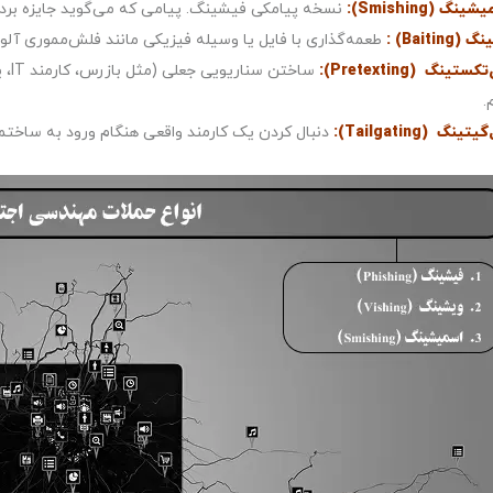
ینگ (Smishing):
نسخه پیامکی فیشینگ. پیامی که می‌گوید جایزه برده‌ا
(Baiting) :
طعمه‌گذاری با فایل یا وسیله فیزیکی مانند فلش‌مموری آلود
کستینگ (Pretexting):
ساخ
.
تینگ (Tailgating):
دنبال کردن یک کارمند واقعی هنگام ورود به ساخت