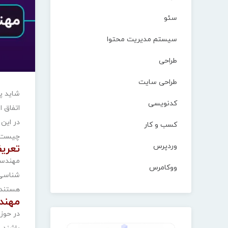
سئو
سیستم مدیریت محتوا
طراحی
طراحی سایت
شاید پ
کدنویسی
اتفاق 
در این 
کسب و کار
چیست، 
وردپرس
تعری
ووکامرس
‌شناسی
هستند،
مهند
در حوز