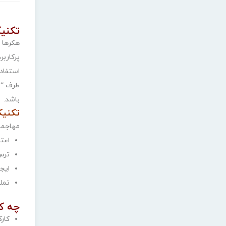
تکنی
هکرها 
استفاده
طرف “با
باشد.
تکنیک
مهاجمان
اعت
ترس
ایج
تمل
چه ک
کارک