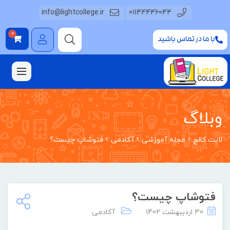
info@lightcollege.ir
01144446044
0
با ما در تماس باشید
وبلاگ
لایت کالج
مجله آموزشی
آکادمی
فتوشاپ چیست؟
فتوشاپ چیست؟
30 اردیبهشت 1402
آکادمی