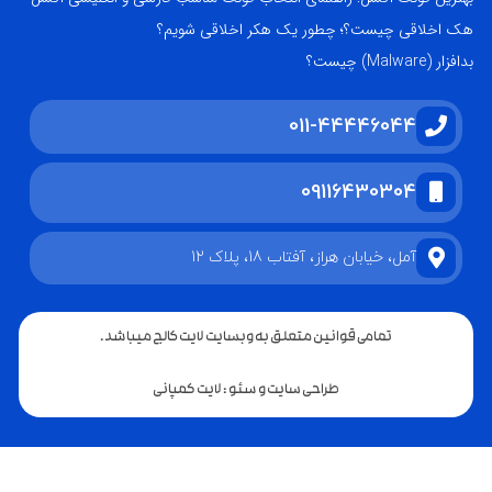
هک اخلاقی چیست؟؛ چطور یک هکر اخلاقی شویم؟
بدافزار (Malware) چیست؟
011-44446044
09116430304
آمل، خیابان هراز، آفتاب 18، پلاک 12
تمامی قوانین متعلق به وبسایت لایت کالج میباشد.
طراحی سایت و سئو : لایت کمپانی