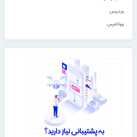
وردپرس
ووکامرس