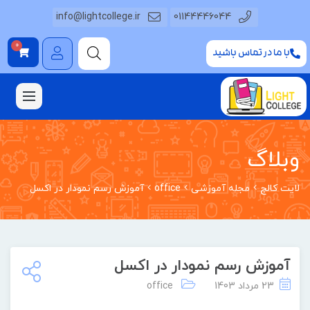
info@lightcollege.ir
01144446044
0
با ما در تماس باشید
وبلاگ
لایت کالج
مجله آموزشی
office
آموزش رسم نمودار در اکسل
آموزش رسم نمودار در اکسل
23 مرداد 1403
office