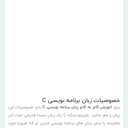
برای
آموزش گام به گام زبان برنامه نویسی C
باید خصوصیات این
زبان را هم بدانید. علیرغم اینکه C یک زبان نسبتا قدیمی است (در
مقایسه با سایر زبان های برنامه نویسی مدرن تر که امروزه مورد
استفاده قرار می گیرند)، امتحان خود را پس داده و همچنان
محبوب است.
بر اساس شاخص TIOBE که میزان محبوبیت زبان های برنامه
نویسی را در هر ماه اندازه گیری می کند، C دومین زبان برنامه
نویسی محبوب تا اوت 2023 است. این به این دلیل است که C به
عنوان “مادر زبان های برنامه نویسی” در نظر گرفته می شود و
یکی از پایه ترین زبان های علوم کامپیوتر است. اکثر زبان‌های
مدرن و رایجی که امروزه استفاده می‌شوند یا از زبان C در زیر
کاپوت استفاده می‌کنند یا از آن الهام گرفته‌اند. برای مثال،
پیاده‌سازی و مفسر پیش‌فرض پایتون، CPython، به زبان C
نوشته شد.
برنامه های C قابل حمل و پیاده سازی آسان هستند. به این معنی
که می توان آنها را در پلتفرم های مختلف با حداقل تغییرات اجرا