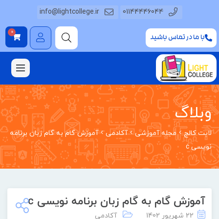
info@lightcollege.ir
01144446044
0
با ما در تماس باشید
وبلاگ
لایت کالج
مجله آموزشی
آکادمی
آموزش گام به گام زبان برنامه
نویسی c
آموزش گام به گام زبان برنامه نویسی c
22 شهریور 1402
آکادمی