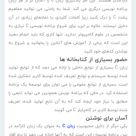
کارآمدتر هستند. این امر یادگیری زبان C را آسان تر از هر زبان
برنامه نویسی دیگری می کند. شما به راحتی می توانید مفاهیم
پشت C را درک کنید زیرا کلمات کلیدی یا نمادهای زیادی در آن
دخیل نیستند. علاوه بر این، برای شروع برنامه نویسی C نیازی به
متخصص در علوم کامپیوتر ندارید. تنها کاری که باید انجام دهید
این است که برخی از آموزش های آنلاین را بخوانید و شروع به
نوشتن کدهای خود کنید.
حضور بسیاری از کتابخانه ها
زبان C بسیاری از توابع داخلی را ارائه می دهد که از توابع تولید
شده توسط سیستم و توابع تعریف شده توسط کاربر تشکیل شده
است. بسیاری از توابع عمومی را می توان برای توسعه یک برنامه
استفاده کرد. در حالی که برنامه نویس همچنین می تواند تابعی را
مطابق با نیاز خود ایجاد کند که به آن تابع تولید شده، تعریف
شده توسط کاربر در کامپایلر C می گویند.
آسان برای نوشتن
یکی دیگر از دلایل محبوبیت
زبان C
به عنوان یک زبان کارآمد در
بین برنامه نویسان این است که به آنها اجازه می دهد تا نرم افزار