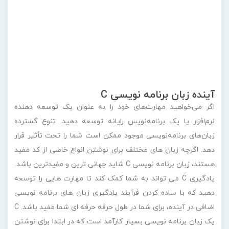
دهید که با ساده کردن فرآیند یادگیری زبان های برنامه نویسی
اضافی در آینده، برای شما در طول حرفه حرفه ای شما مفید باشد. C
یک زبان برنامه نویسی بسیار کارآمد است که در ابتدا برای نوشتن
سیستم عامل توسعه یافت. دارای ویژگی های زیادی است که باعث
انعطاف پذیری و استفاده آسان می شود. دسترسی سطح پایینی
به حافظه، سبکی واضح و مختصر و مجموعه ای ساده از کلمات
کلیدی دارد.
C یک زبان برنامه نویسی کامپایل است. کامپایلر ابزاری است که
یک برنامه را کامپایل و به یک فایل شی قابل خواندن توسط
ماشین تبدیل می کند. هنگامی که کامپایل تکمیل می شود، لینک
دهنده فایل های شی مختلف را ترکیب می کند. در ادامه یک فایل
اجرایی تولید می کند که می تواند برای اجرای برنامه استفاده شود.
آموزش گام به گام زبان برنامه نویسی C با
لایت کالج
از شما ممنونیم که تا اینجا همراه ما بودید و امیدواریم که مقاله ی
آموزش گام به گام زبان برنامه نویسی C
برای شما مفید بوده
باشد. اگر دوست دارید برنامه نویسی را یاد بگیرید می تونید به