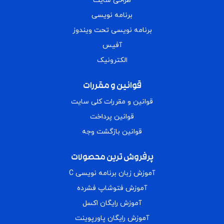
آموزش فتوشاپ فشرده
آموزش رایگان اکسل
آموزش رایگان پاورپوینت
جدیدترین مقالات
گزارش گیری در اکسل
بهترین فونت اکسل؛ راهنمای انتخاب فونت مناسب فارسی و انگلیسی اکسل
هک اخلاقی چیست؟؛ چطور یک هکر اخلاقی شویم؟
بدافزار (Malware) چیست؟
011-44446044
09116430304
آمل، خیابان هراز، آفتاب 18، پلاک 12