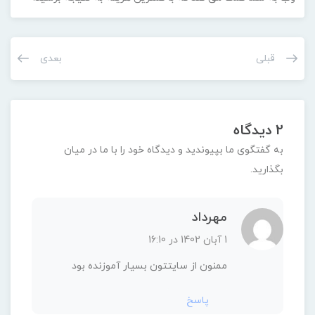
ممنون از سایتتون بسیار آموزنده بود
پاسخ
milada222
23 دی 1402 در 10:15
نظر لطف شماست
پاسخ
دیدگاهتان را بنویسید
دیدگاه
*