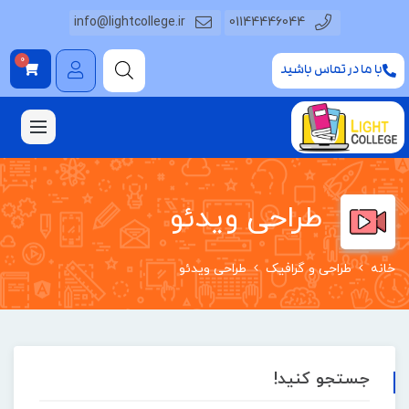
info@lightcollege.ir
01144446044
0
با ما در تماس باشید
طراحی ویدئو
خانه
طراحی و گرافیک
طراحی ویدئو
جستجو کنید!