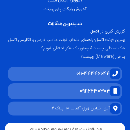
آموزش رایگان اکسل
آموزش رایگان پاورپوینت
جدیدترین مقالات
گزارش گیری در اکسل
بهترین فونت اکسل؛ راهنمای انتخاب فونت مناسب فارسی و انگلیسی اکسل
هک اخلاقی چیست؟؛ چطور یک هکر اخلاقی شویم؟
بدافزار (Malware) چیست؟
011-44446044
09116430304
آمل، خیابان هراز، آفتاب 18، پلاک 12
تمامی قوانین متعلق به وبسایت لایت کالج میباشد.