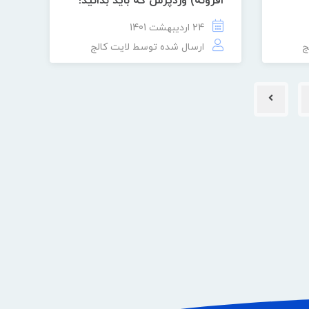
افزونه) وردپرس که باید بدانید!
24 اردیبهشت 1401
ج
ارسال شده توسط
لایت کالج