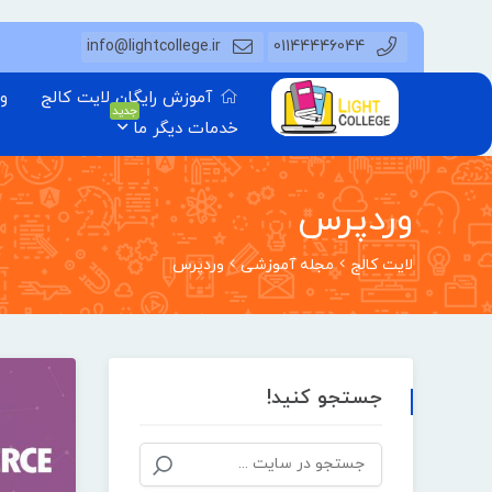
info@lightcollege.ir
01144446044
آموزش رایگان لایت کالج
وب
جدید
خدمات دیگر ما
وردپرس
لایت کالج
مجله آموزشی
وردپرس
جستجو کنید!