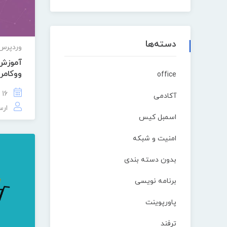
دسته‌ها
وردپرس
آموزش 
ووکام
office
16 تیر 1401
آکادمی
ارس
اسمبل کیس
امنیت و شبکه
بدون دسته بندی
برنامه نویسی
پاورپوینت
ترفند