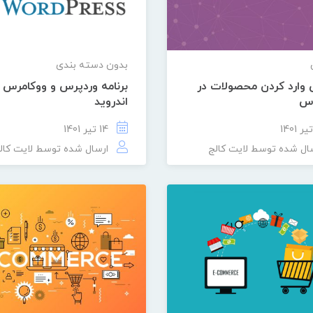
بدون دسته بندی
وارد کردن محصولات در
برنامه وردپرس و ووکامرس ب
رس
اندروید
14 تیر 1401
ال شده توسط
لایت کالج
ارسال شده توسط
لایت کال