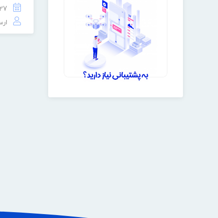
27 اردیبهشت 1401
ارس