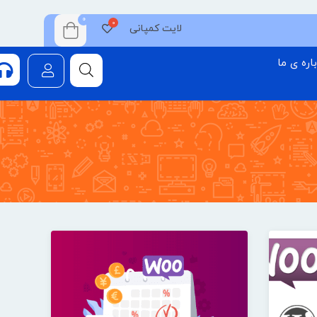
0
لایت کمپانی
اره ی ما