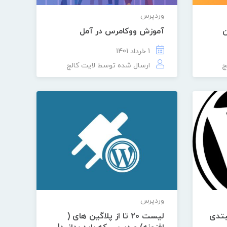
وردپرس
ن
آموزش ووکامرس در آمل
1 خرداد 1401
ج
ارسال شده توسط
لایت کالج
وردپرس
بتدی
لیست 20 تا از پلاگین های (