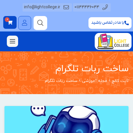
info@lightcollege.ir
01144446044
0
با ما در تماس باشید
ساخت ربات تلگرام
لایت کالج
مجله آموزشی
ساخت ربات تلگرام