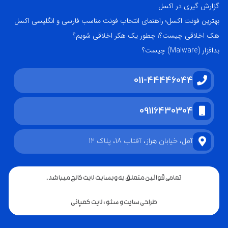
گزارش گیری در اکسل
بهترین فونت اکسل؛ راهنمای انتخاب فونت مناسب فارسی و انگلیسی اکسل
هک اخلاقی چیست؟؛ چطور یک هکر اخلاقی شویم؟
بدافزار (Malware) چیست؟
011-44446044
09116430304
آمل، خیابان هراز، آفتاب 18، پلاک 12
تمامی قوانین متعلق به وبسایت لایت کالج میباشد.
طراحی سایت و سئو : لایت کمپانی